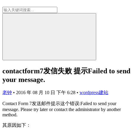
contactform7发信失败 提示Failed to send
your message.
老钟
•
2016 年 08 月 10 日 下午 6:28
•
wordpress建站
Contact Form 7发送邮件提示这个错误:Failed to send your
message. Please try later or contact the administrator by another
method.
其原因如下：