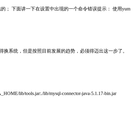
os8相似的； 下面讲一下在设置中出现的一个命令错误提示： 使用yum
以来都懒得换系统，但是按照目前发展的趋势，必须得迈出这一步了。
ols.jar:./lib/mysql-connector-java-5.1.17-bin.jar