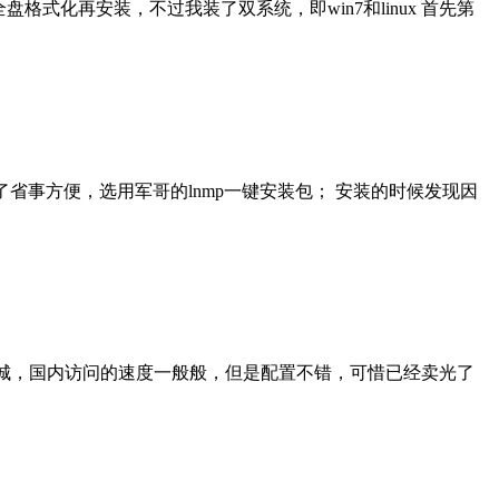
全盘格式化再安装，不过我装了双系统，即win7和linux 首先第
。 当然，为了省事方便，选用军哥的lnmp一键安装包； 安装的时候发现因
在凤凰城，国内访问的速度一般般，但是配置不错，可惜已经卖光了