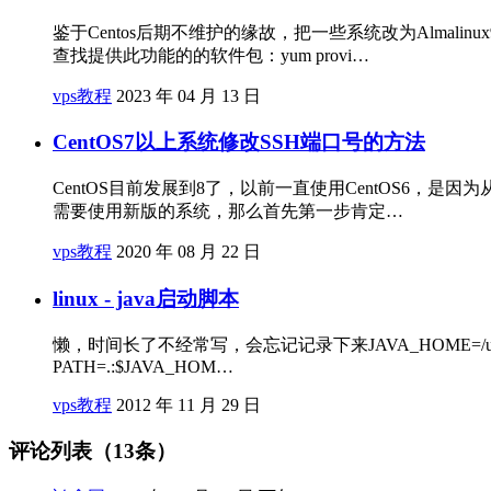
鉴于Centos后期不维护的缘故，把一些系统改为Almalin
查找提供此功能的的软件包：yum provi…
vps教程
2023 年 04 月 13 日
CentOS7以上系统修改SSH端口号的方法
CentOS目前发展到8了，以前一直使用CentOS6，
需要使用新版的系统，那么首先第一步肯定…
vps教程
2020 年 08 月 22 日
linux - java启动脚本
懒，时间长了不经常写，会忘记记录下来JAVA_HOME=/usr/java/jdk1.6.0_1
PATH=.:$JAVA_HOM…
vps教程
2012 年 11 月 29 日
评论列表（13条）