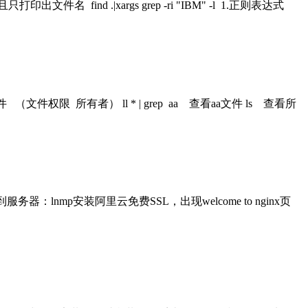
名 find .|xargs grep -ri "IBM" -l 1.正则表达式
（文件权限 所有者） ll * | grep aa 查看aa文件 ls 查看所
lnmp安装阿里云免费SSL，出现welcome to nginx页