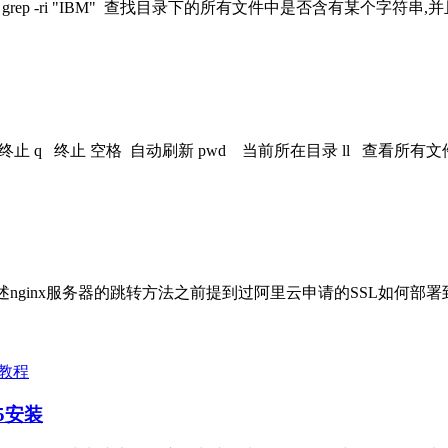
p -ri "IBM" 查找目录下的所有文件中是否含有某个字符串,并且只打印出文件
c 终止 q 终止 空格 自动刷新 pwd 当前所在目录 ll 查看所有文件 
nginx服务器的跳转方法之前提到过阿里云申请的SSL如何部署到服务器：
s教程
6.5安装