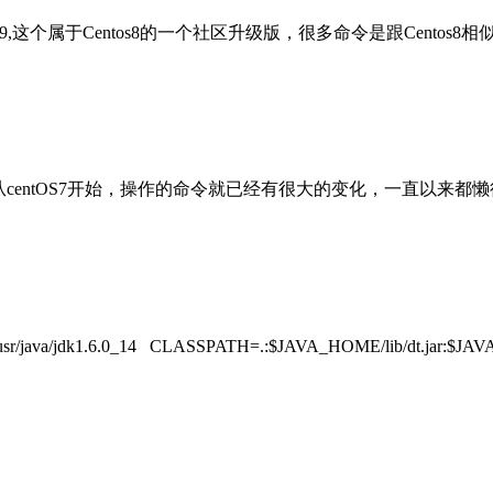
ux9,这个属于Centos8的一个社区升级版，很多命令是跟Cent
是因为从centOS7开始，操作的命令就已经有很大的变化，一直
4 CLASSPATH=.:$JAVA_HOME/lib/dt.jar:$JAVA_HOME/lib/to