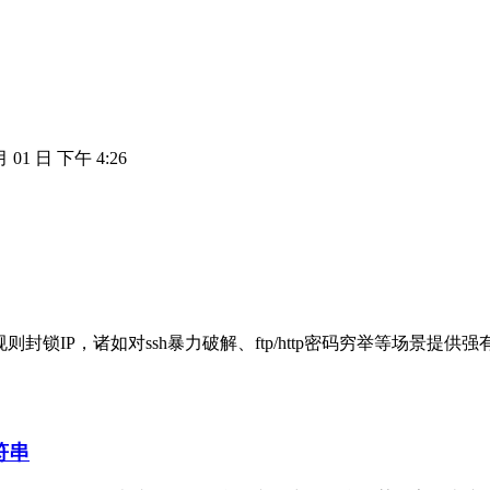
月 01 日 下午 4:26
则封锁IP，诸如对ssh暴力破解、ftp/http密码穷举等场景提供
符串