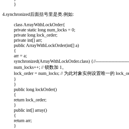
}
4.synchronized后面括号里是类.例如:
class ArrayWithLockOrder{
private static long num_locks = 0;
private long lock_order;
private int[] arr;
public ArrayWithLockOrder(int[] a)
{
arr = a;
synchronized(ArrayWithLockOrder.class) {//-----------------------
num_locks++; // 锁数加 1。
lock_order = num_locks; // 为此对象实例设置唯一的 lock_o
}
}
public long lockOrder()
{
return lock_order;
}
public int[] array()
{
return arr;
}