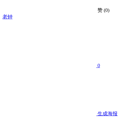
赞
(0)
老钟
0
生成海报