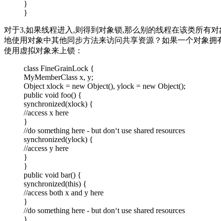
}
}
对于3,如果线程进入,则得到对象锁,那么别的线程在该类所
地使用对象中其他同步方法来访问共享资源？如果一个对象拥
使用虚拟对象来上锁：
class FineGrainLock {
MyMemberClass x, y;
Object xlock = new Object(), ylock = new Object();
public void foo() {
synchronized(xlock) {
//access x here
}
//do something here - but don‘t use shared resources
synchronized(ylock) {
//access y here
}
}
public void bar() {
synchronized(this) {
//access both x and y here
}
//do something here - but don‘t use shared resources
}