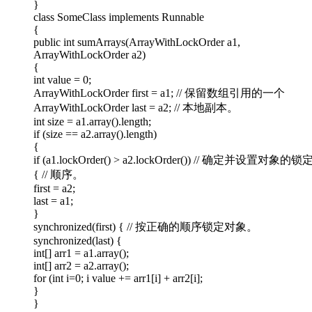
}
class SomeClass implements Runnable
{
public int sumArrays(ArrayWithLockOrder a1,
ArrayWithLockOrder a2)
{
int value = 0;
ArrayWithLockOrder first = a1; // 保留数组引用的一个
ArrayWithLockOrder last = a2; // 本地副本。
int size = a1.array().length;
if (size == a2.array().length)
{
if (a1.lockOrder() > a2.lockOrder()) // 确定并设置对象的锁
{ // 顺序。
first = a2;
last = a1;
}
synchronized(first) { // 按正确的顺序锁定对象。
synchronized(last) {
int[] arr1 = a1.array();
int[] arr2 = a2.array();
for (int i=0; i value += arr1[i] + arr2[i];
}
}