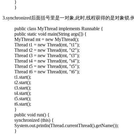
}
}
3.synchronized后面括号里是一对象,此时,线程获得的是对象锁.
public class MyThread implements Runnable {
public static void main(String args[]) {
MyThread mt = new MyThread();
Thread t1 = new Thread(mt, "t1");
Thread t2 = new Thread(mt, "t2");
Thread t3 = new Thread(mt, "t3");
Thread t4 = new Thread(mt, "t4");
Thread t5 = new Thread(mt, "t5");
Thread t6 = new Thread(mt, "t6");
t1.start();
t2.start();
t3.start();
t4.start();
t5.start();
t6.start();
}
public void run() {
synchronized (this) {
System.out.println(Thread.currentThread().getName());
}