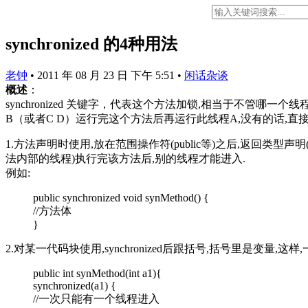
synchronized 的4种用法
老钟
•
2011 年 08 月 23 日 下午 5:51
•
闲话杂谈
概述
：
synchronized 关键字，代表这个方法加锁,相当于不管
B（或者C D）运行完这个方法后再运行此线程A,没有的话,直接运行 它包括
1.方法声明时使用,放在范围操作符(public等)之后,返回类型声
法内部的线程)执行完该方法后,别的线程才能进入.
例如:
public synchronized void synMethod() {
//方法体
}
2.对某一代码块使用,synchronized后跟括号,括号里是变量,
public int synMethod(int a1){
synchronized(a1) {
//一次只能有一个线程进入