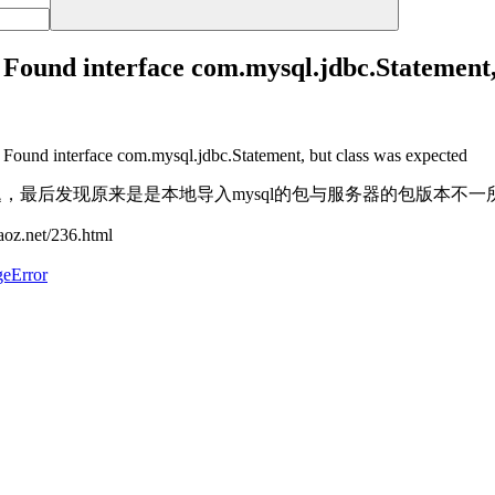
Found interface com.mysql.jdbc.Statement, 
 Found interface com.mysql.jdbc.Statement, but class was expected
题，最后发现原来是是本地导入mysql的包与服务器的包版本不
t/236.html
geError