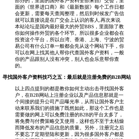
部办的，里面的国外客户资料全部来自广交会，里
面的《世界进口商》和《最新数据》每个工作日都
会更新，需要每天查阅整理，然后到时候发广告信
就可以直接说是在广交会上认识的客人,再次来说
本站论坛是国内最好最大的外贸BBS，里面除了教
你如何操作外贸的各个环节。所以很多企业都会在
投资这个平台，所以台湾、香港、上海、宁波的贸
易公司有什么订单一般都会先从这个网站下手，你
可以在网上找其他人帮你代查国外客户资料，一般
你的产品跟别人没有冲突，别人也会乐意帮你查
的。
寻找国外客户资料技巧之五：最后就是注册免费的B2B网站
以上四点提到的都是教你如何主动出击寻找国外客
户，在B2B网站上注册企业以及产品信息那就是一
个间接的提升公司产品曝光率，从而让国外客户主
动来联系我们的措施了既然如此，那这个工作也是
需要做的网上可以免费注册的B2B的平台太多了，
将免费与付费策略交叉使用，这样也不至于太枯燥
而降低发布的产品信息的质量。另外，注册完之后
不要忘了定期登陆和更新，因为很多国外客户都是